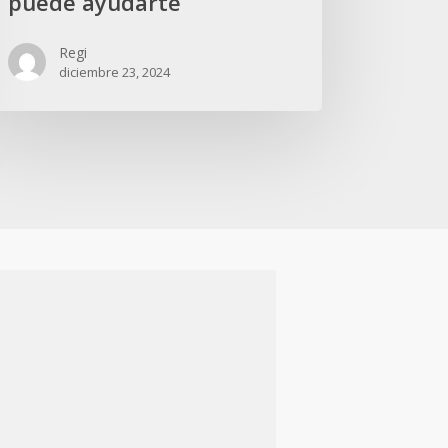
puede ayudarte
y
as
Regi
diciembre 23, 2024
a
mo
gas
rica
ede
darte