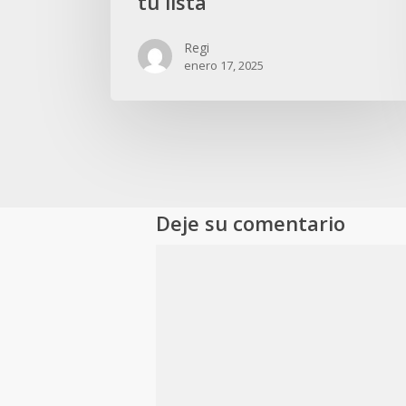
tu lista
no
pueden
Regi
faltar
enero 17, 2025
en
tu
lista
Deje su comentario