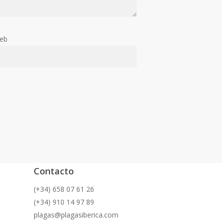
web
Contacto
(+34) 658 07 61 26
(+34) 910 14 97 89
plagas@plagasiberica.com