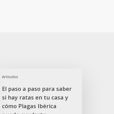
Articulos
so
El paso a paso para saber
so
si hay ratas en tu casa y
a
er
cómo Plagas Ibérica