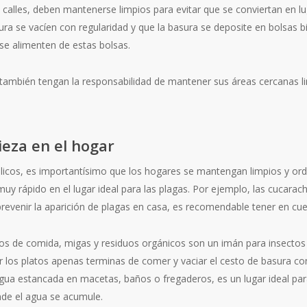
calles, deben mantenerse limpios para evitar que se conviertan en lu
a se vacíen con regularidad y que la basura se deposite en bolsas bi
 se alimenten de estas bolsas.
también tengan la responsabilidad de mantener sus áreas cercanas li
ieza en el hogar
blicos, es importantísimo que los hogares se mantengan limpios y o
uy rápido en el lugar ideal para las plagas. Por ejemplo, las cucarac
evenir la aparición de plagas en casa, es recomendable tener en cue
os de comida, migas y residuos orgánicos son un imán para insectos
ar los platos apenas terminas de comer y vaciar el cesto de basura con
gua estancada en macetas, baños o fregaderos, es un lugar ideal par
de el agua se acumule.