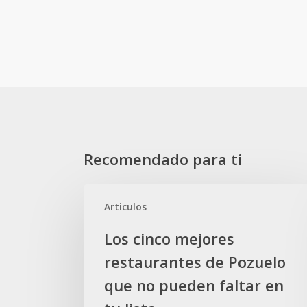
Recomendado para ti
Los
Articulos
cinco
mejores
Los cinco mejores
restaurantes
restaurantes de Pozuelo
de
Pozuelo
que no pueden faltar en
que