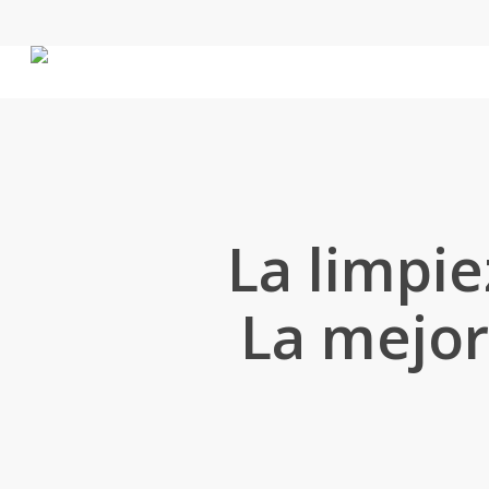
Skip
to
main
content
La limpie
La mejor