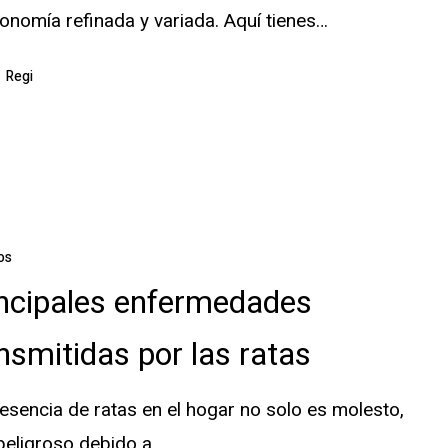
onomía refinada y variada. Aquí tienes…
Regi
des
os
as
ncipales enfermedades
nsmitidas por las ratas
esencia de ratas en el hogar no solo es molesto,
peligroso debido a…