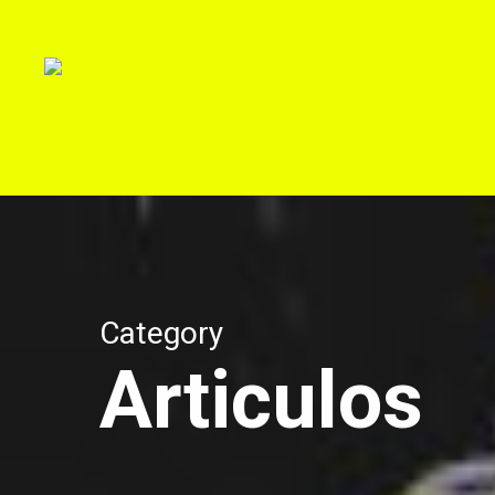
Skip
to
main
content
Category
Articulos