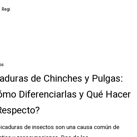
Regi
ón?
os
aduras de Chinches y Pulgas:
mo Diferenciarlas y Qué Hacer
Respecto?
las
picaduras de insectos son una causa común de