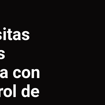
itas
s
ta con
rol de