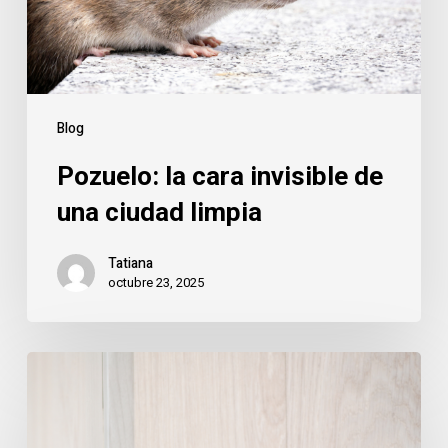
ciudad
limpia
Blog
Pozuelo: la cara invisible de
una ciudad limpia
Tatiana
octubre 23, 2025
Pozuelo
y
los