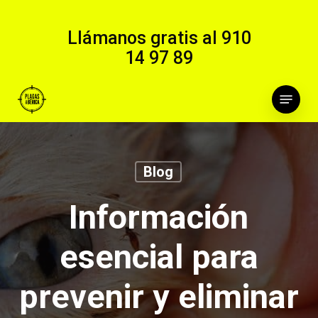
Skip
to
Llámanos gratis al
910
main
14 97 89
content
Menu
Blog
Información
esencial para
prevenir y eliminar