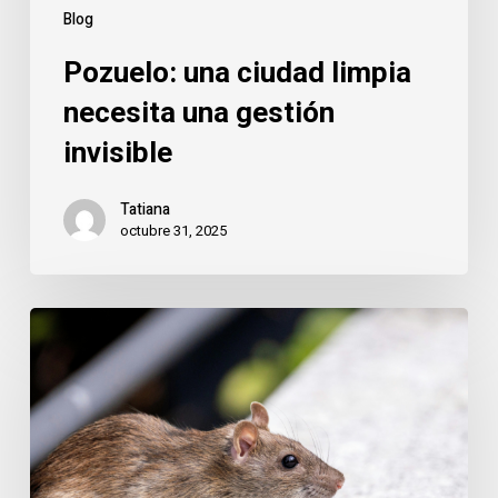
Blog
Pozuelo: una ciudad limpia
necesita una gestión
invisible
Tatiana
octubre 31, 2025
Pozuelo:
la
cara
invisible
de
una