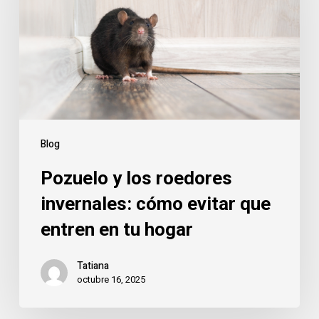
roedores
invernales:
cómo
evitar
que
entren
en
tu
Blog
hogar
Pozuelo y los roedores
invernales: cómo evitar que
entren en tu hogar
Tatiana
octubre 16, 2025