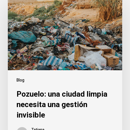
una
ciudad
limpia
necesita
una
gestión
invisible
Blog
Pozuelo: una ciudad limpia
necesita una gestión
invisible
Tatiana