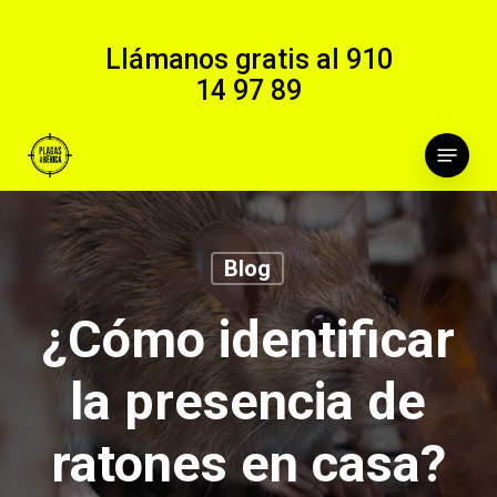
Skip
to
Llámanos gratis al
910
main
14 97 89
content
Menu
Blog
¿Cómo identificar
la presencia de
ratones en casa?