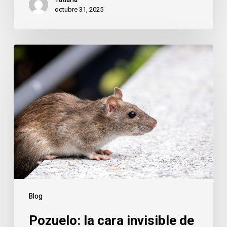
octubre 31, 2025
Pozuelo:
la
cara
invisible
de
una
ciudad
limpia
Blog
Pozuelo: la cara invisible de