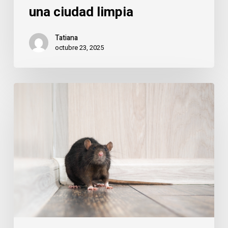
una ciudad limpia
Tatiana
octubre 23, 2025
Pozuelo
y
los
roedores
invernales:
cómo
evitar
que
entren
en