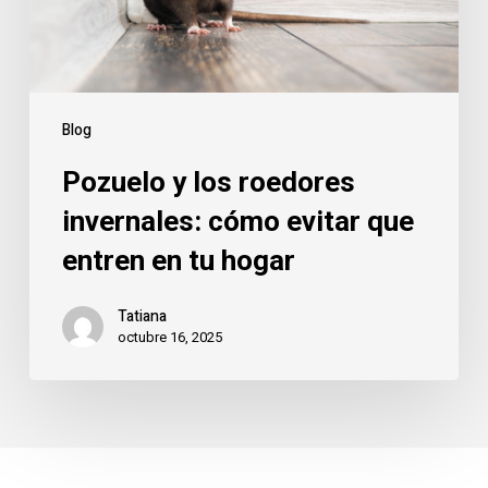
evitar
que
entren
en
tu
Blog
hogar
Pozuelo y los roedores
invernales: cómo evitar que
entren en tu hogar
Tatiana
octubre 16, 2025