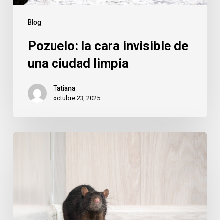
Blog
Pozuelo: la cara invisible de
una ciudad limpia
Tatiana
octubre 23, 2025
Pozuelo
y
los
roedores
invernales:
cómo