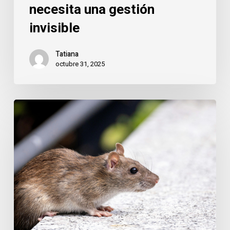
necesita una gestión
invisible
Tatiana
octubre 31, 2025
Pozuelo:
la
cara
invisible
de
una
ciudad
limpia