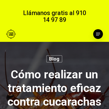
Skip
to
Llámanos gratis al
910
main
14 97 89
content
Menu
Blog
Cómo realizar un
tratamiento eficaz
contra cucarachas