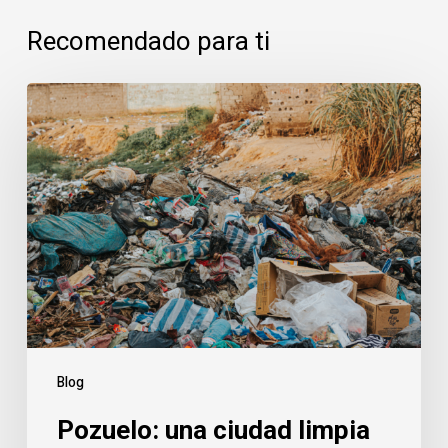
Recomendado para ti
Pozuelo:
una
ciudad
limpia
necesita
una
gestión
invisible
Blog
Pozuelo: una ciudad limpia