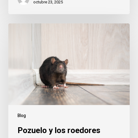
octubre 23, 2025
Pozuelo
y
los
roedores
invernales:
cómo
evitar
que
entren
en
tu
Blog
hogar
Pozuelo y los roedores