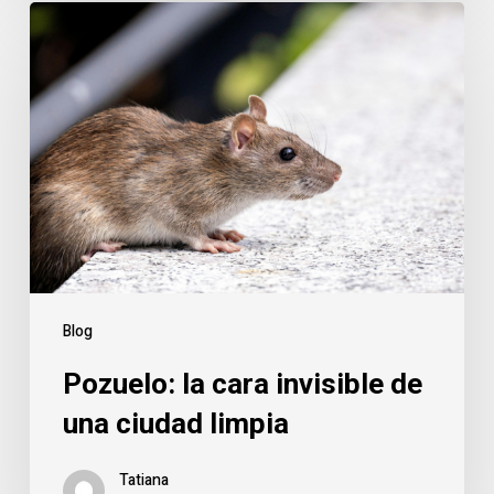
Pozuelo:
la
cara
invisible
de
una
ciudad
limpia
Blog
Pozuelo: la cara invisible de
una ciudad limpia
Tatiana