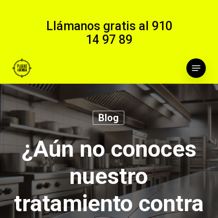
Skip
to
Llámanos gratis al
910
main
14 97 89
content
Menu
Blog
¿Aún no conoces
nuestro
tratamiento contra