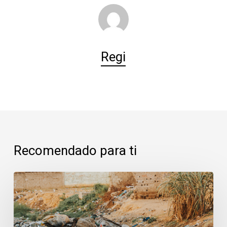
Regi
Recomendado para ti
Pozuelo:
una
ciudad
limpia