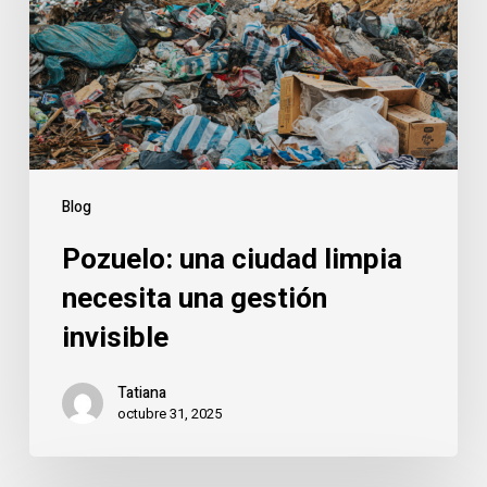
necesita
una
gestión
invisible
Blog
Pozuelo: una ciudad limpia
necesita una gestión
invisible
Tatiana
octubre 31, 2025